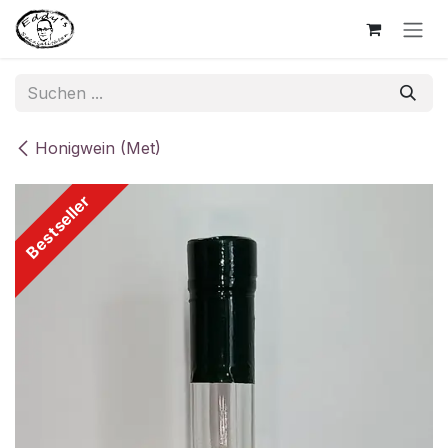
Zum Inhalt springen
Honigwein (Met)
Bestseller