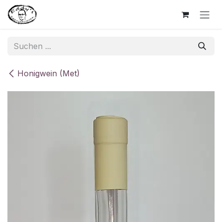
Zum Inhalt springen
Honigwein (Met)