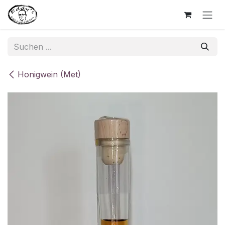
Zum Inhalt springen
Honigwein (Met)